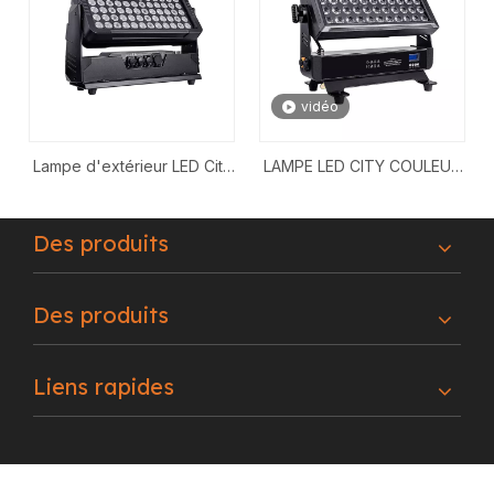
vidéo
Lampe d'extérieur LED City
LAMPE LED CITY COULEUR
Color 60x10W RGBW
IP65 44x10W RGBW
Des produits
Des produits
Liens rapides