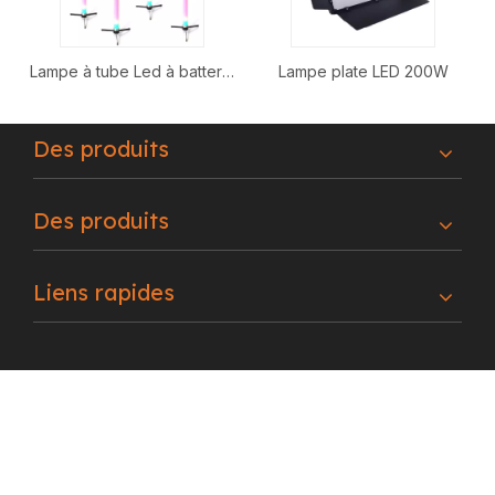
Lampe à tube Led à batterie
Lampe plate LED 200W
étanche
Des produits
Des produits
Liens rapides