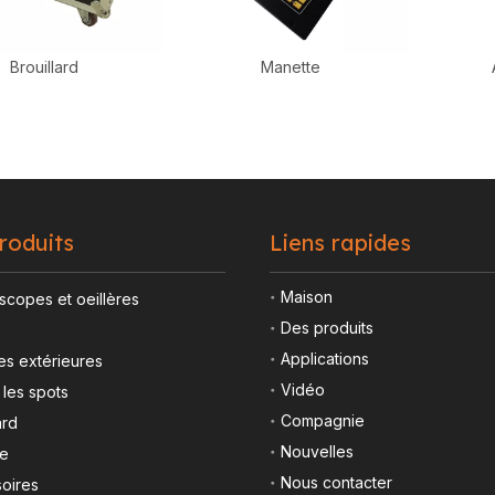
Brouillard
Manette
roduits
Liens rapides
Maison
scopes et oeillères
Des produits
Applications
es extérieures
Vidéo
 les spots
Compagnie
ard
Nouvelles
te
Nous contacter
oires