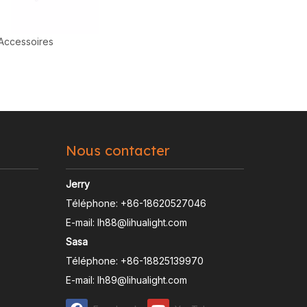
Accessoires
Nous contacter
Jerry
Téléphone: +86-18620527046
E-mail:
lh88@lihualight.com
Sasa
Téléphone: +86-18825139970
E-mail:
lh89@lihualight.com